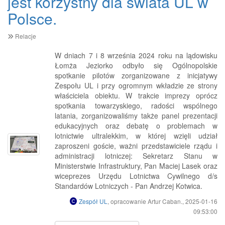
jest korzystny dla świata UL w
Polsce.
Relacje
W dniach 7 i 8 września 2024 roku na lądowisku
Łomża Jeziorko odbyło się Ogólnopolskie
spotkanie pilotów zorganizowane z inicjatywy
Zespołu UL i przy ogromnym wkładzie ze strony
właściciela obiektu. W trakcie imprezy oprócz
spotkania towarzyskiego, radości wspólnego
latania, zorganizowaliśmy także panel prezentacji
edukacyjnych oraz debatę o problemach w
lotnictwie ultralekkim, w której wzięli udział
zaproszeni goście, ważni przedstawiciele rządu i
administracji lotniczej: Sekretarz Stanu w
Ministerstwie Infrastruktury, Pan Maciej Lasek oraz
wiceprezes Urzędu Lotnictwa Cywilnego d/s
Standardów Lotniczych - Pan Andrzej Kotwica.
Zespół UL
, opracowanie Artur Caban., 2025-01-16
09:53:00