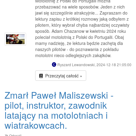
Motolotnię z Polski do Portugalii można
przebazować na wiele sposobów. Jeden z nich
jawi się szczególnie atrakcyjnie... Zapraszam do
lektury zapisu z krótkiej rozmowy jaką odbyłem z
pilotem, który wybrał chyba najbardziej oczywisty
sposób. Adam Chazanow w kwietniu 2024 roku
poleciał motolotnią z Polski do Portugalii. Obaj
mamy nadzieję, że lektura będzie zachętą dla
naszych pilotów - do poznawania z pokładu
motolotni nieco odleglejszych zakątków.
Ryszard Lewandowski, 2024-12-18 21:05:00
Przeczytaj całość »
Zmarł Paweł Maliszewski -
pilot, instruktor, zawodnik
latający na motolotniach i
wiatrakowcach.
Odeszli