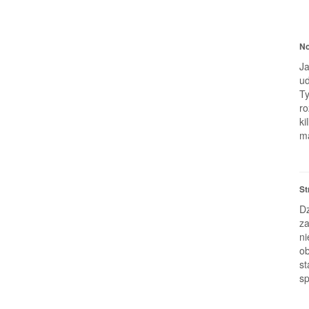
No
Ja
ud
Ty
ro
ki
ma
St
Dz
za
ni
ob
st
sp