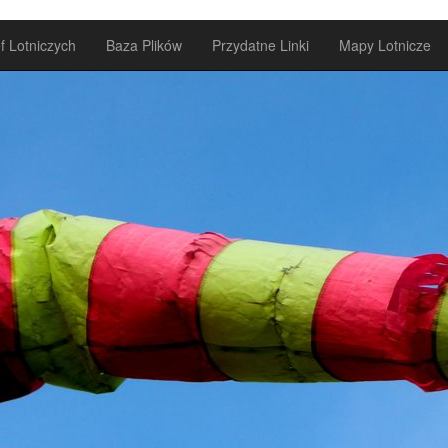
 line
268
f Lotniczych
Baza Plików
Przydatne Linki
Mapy Lotnicze