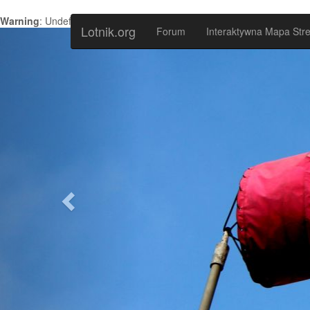
Warning
: Undefined variable $wynik in
/var/www/lotnik/config.inc
on
Lotnik.org
Forum
Interaktywna Mapa Stre
Previous