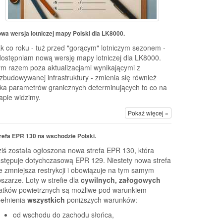
wa wersja lotniczej mapy Polski dla LK8000.
k co roku - tuż przed "gorącym" lotniczym sezonem -
ostępniam nową wersję mapy lotniczej dla LK8000.
m razem poza aktualizacjami wynikającymi z
zbudowywanej infrastruktury - zmienia się również
lka parametrów granicznych determinujących to co na
pie widzimy.
Pokaż więcej »
refa EPR 130 na wschodzie Polski.
iś została ogłoszona nowa strefa EPR 130, która
stępuje dotychczasową EPR 129. Niestety nowa strefa
e zmniejsza restrykcji i obowiązuje na tym samym
szarze. Loty w strefie dla
cywilnych, załogowych
atków powietrznych są możliwe pod warunkiem
ełnienia
wszystkich
poniższych warunków:
od wschodu do zachodu słońca,