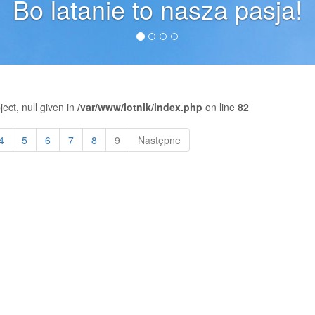
Bo latanie to nasza pasja!
ect, null given in
/var/www/lotnik/index.php
on line
82
4
5
6
7
8
9
Następne