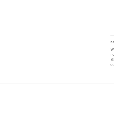
Ko
W 
no
Bi
do