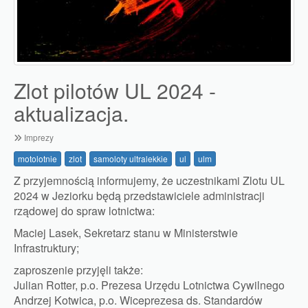
Zlot pilotów UL 2024 -
aktualizacja.
Imprezy
motolotnie
zlot
samoloty ultralekkie
ul
ulm
Z przyjemnością informujemy, że uczestnikami Zlotu UL
2024 w Jeziorku będą
przedstawiciele administracji
rządowej do spraw lotnictwa:
Maciej Lasek, Sekretarz stanu w Ministerstwie
Infrastruktury;
zaproszenie przyjęli także:
Julian Rotter, p.o. Prezesa Urzędu Lotnictwa Cywilnego
Andrzej Kotwica, p.o. Wiceprezesa ds. Standardów