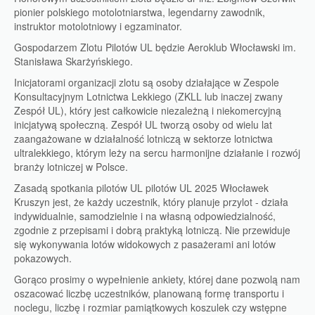
pionier polskiego motolotniarstwa, legendarny zawodnik,
instruktor motolotniowy i egzaminator.
Gospodarzem Zlotu Pilotów UL będzie Aeroklub Włocławski im.
Stanisława Skarżyńskiego.
Inicjatorami organizacji zlotu są osoby działające w Zespole
Konsultacyjnym Lotnictwa Lekkiego (ZKLL lub inaczej zwany
Zespół UL), który jest całkowicie niezależną i niekomercyjną
inicjatywą społeczną. Zespół UL tworzą osoby od wielu lat
zaangażowane w działalność lotniczą w sektorze lotnictwa
ultralekkiego, którym leży na sercu harmonijne działanie i rozwój
branży lotniczej w Polsce.
Zasadą spotkania pilotów UL pilotów UL 2025 Włocławek
Kruszyn jest, że każdy uczestnik, który planuje przylot - działa
indywidualnie, samodzielnie i na własną odpowiedzialność,
zgodnie z przepisami i dobrą praktyką lotniczą. Nie przewiduje
się wykonywania lotów widokowych z pasażerami ani lotów
pokazowych.
Gorąco prosimy o wypełnienie ankiety, której dane pozwolą nam
oszacować liczbę uczestników, planowaną formę transportu i
noclegu, liczbę i rozmiar pamiątkowych koszulek czy wstępne