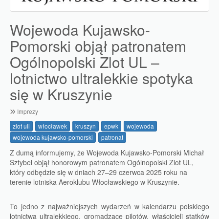
Wojewoda Kujawsko-
Pomorski objął patronatem
Ogólnopolski Zlot UL –
lotnictwo ultralekkie spotyka
się w Kruszynie
Imprezy
zlot ull
włocławek
kruszyn
epwk
wojewoda
wojewoda kujawsko-pomorski
patronat
Z dumą informujemy, że Wojewoda Kujawsko-Pomorski Michał
Sztybel objął honorowym patronatem Ogólnopolski Zlot UL,
który odbędzie się w dniach 27–29 czerwca 2025 roku na
terenie lotniska Aeroklubu Włocławskiego w Kruszynie.
To jedno z najważniejszych wydarzeń w kalendarzu polskiego
lotnictwa ultralekkiego, gromadzące pilotów, właścicieli statków