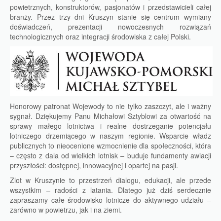
powietrznych, konstruktorów, pasjonatów i przedstawicieli całej
branży. Przez trzy dni Kruszyn stanie się centrum wymiany
doświadczeń, prezentacji nowoczesnych rozwiązań
technologicznych oraz integracji środowiska z całej Polski.
Honorowy patronat Wojewody to nie tylko zaszczyt, ale i ważny
sygnał. Dziękujemy Panu Michałowi Sztyblowi za otwartość na
sprawy małego lotnictwa i realne dostrzeganie potencjału
lotniczego drzemiącego w naszym regionie. Wsparcie władz
publicznych to nieocenione wzmocnienie dla społeczności, która
– często z dala od wielkich lotnisk – buduje fundamenty awiacji
przyszłości: dostępnej, innowacyjnej i opartej na pasji.
Zlot w Kruszynie to przestrzeń dialogu, edukacji, ale przede
wszystkim – radości z latania. Dlatego już dziś serdecznie
zapraszamy całe środowisko lotnicze do aktywnego udziału –
zarówno w powietrzu, jak i na ziemi.