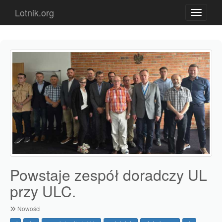
Lotnik.org
Toggle n
Powstaje zespół doradczy UL
przy ULC.
Nowości