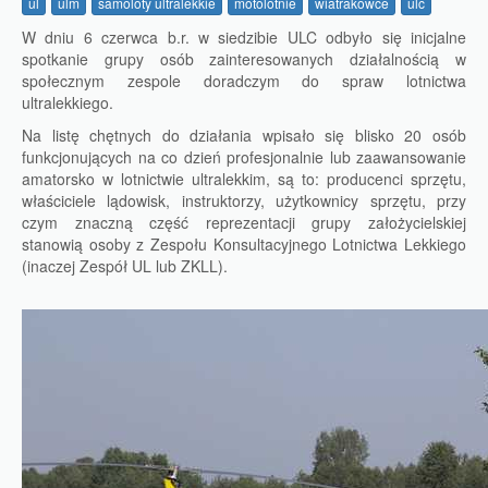
ul
ulm
samoloty ultralekkie
motolotnie
wiatrakowce
ulc
W dniu 6 czerwca b.r. w siedzibie ULC odbyło się inicjalne
spotkanie grupy osób zainteresowanych działalnością w
społecznym zespole doradczym do spraw lotnictwa
ultralekkiego.
Na listę chętnych do działania wpisało się blisko 20 osób
funkcjonujących na co dzień profesjonalnie lub zaawansowanie
amatorsko w lotnictwie ultralekkim, są to: producenci sprzętu,
właściciele lądowisk, instruktorzy, użytkownicy sprzętu, przy
czym znaczną część reprezentacji grupy założycielskiej
stanowią osoby z Zespołu Konsultacyjnego Lotnictwa Lekkiego
(inaczej Zespół UL lub ZKLL).