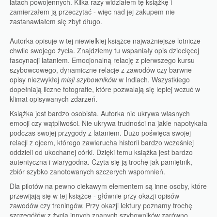
latach powojennych. Kilka razy widziałem tę książkę i
zamierzałem ją przeczytać - więc nad jej zakupem nie
zastanawiałem się zbyt długo.
Autorka opisuje w tej niewielkiej książce najważniejsze lotnicze
chwile swojego życia. Znajdziemy tu wspaniały opis dziecięcej
fascynacji lataniem. Emocjonalną relację z pierwszego kursu
szybowcowego, dynamiczne relacje z zawodów czy barwne
opisy niezwykłej
misji szybowników
w Indiach. Wszystkiego
dopełniają liczne fotografie, które pozwalają się lepiej wczuć w
klimat opisywanych zdarzeń.
Książka jest bardzo osobista. Autorka nie ukrywa własnych
emocji czy wątpliwości. Nie ukrywa trudności na jakie napotykała
podczas swojej przygody z lataniem. Dużo poświęca swojej
relacji z ojcem, którego zawierucha historii bardzo wcześniej
oddzieli od ukochanej córki. Dzięki temu książka jest bardzo
autentyczna i wiarygodna. Czyta się ją trochę jak pamiętnik,
zbiór szybko zanotowanych szczerych wspomnień.
Dla pilotów na pewno ciekawym elementem są inne osoby, które
przewijają się w tej książce - głównie przy okazji opisów
zawodów czy treningów. Przy okazji lektury poznamy trochę
szczegółów z życia innych znanych szybowników zarówno