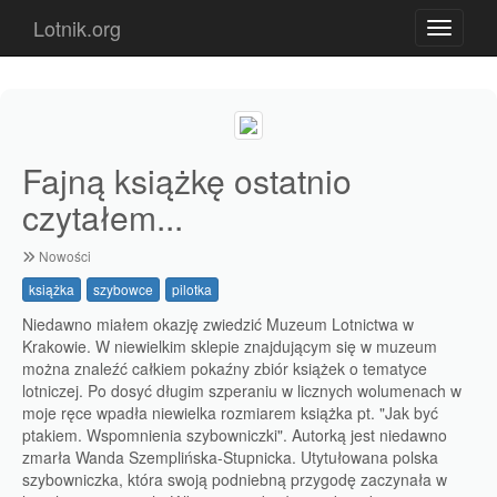
Lotnik.org
Toggle n
Fajną książkę ostatnio
czytałem...
Nowości
książka
szybowce
pilotka
Niedawno miałem okazję zwiedzić Muzeum Lotnictwa w
Krakowie. W niewielkim sklepie znajdującym się w muzeum
można znaleźć całkiem pokaźny zbiór książek o tematyce
lotniczej. Po dosyć długim szperaniu w licznych wolumenach w
moje ręce wpadła niewielka rozmiarem książka pt. "Jak być
ptakiem. Wspomnienia szybowniczki". Autorką jest niedawno
zmarła Wanda Szemplińska-Stupnicka. Utytułowana polska
szybowniczka, która swoją podniebną przygodę zaczynała w