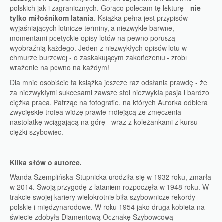
polskich jak i zagranicznych. Gorąco polecam tę lekturę -
nie
tylko miłośnikom latania
. Książka pełna jest przypisów
wyjaśniających lotnicze terminy, a niezwykle barwne,
momentami poetyckie opisy lotów na pewno poruszą
wyobraźnią każdego. Jeden z niezwykłych opisów lotu w
chmurze burzowej - o zaskakującym zakończeniu - zrobi
wrażenie na pewno na każdym!
Dla mnie osobiście ta książka jeszcze raz odsłania prawdę - że
za niezwykłymi sukcesami zawsze stoi niezwykła pasja i bardzo
ciężka praca. Patrząc na fotografie, na których Autorka odbiera
zwycięskie trofea widzę prawie mdlejącą ze zmęczenia
nastolatkę wciągającą na górę - wraz z koleżankami z kursu -
ciężki szybowiec.
Kilka słów o autorce.
Wanda Szemplińska-Stupnicka urodziła się w 1932 roku, zmarła
w 2014. Swoją przygodę z lataniem rozpoczęła w 1948 roku. W
trakcie swojej kariery wielokrotnie biła szybownicze rekordy
polskie i międzynarodowe. W roku 1954 jako druga kobieta na
świecie zdobyła Diamentową Odznakę Szybowcową -