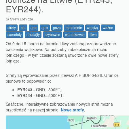
EYR244).
Strefy Lotnicze
strefy
aip
eptr
epts
pazp
motolotnie
wojsko
ważne
samoloty
ultralajty
szybowce
wiatrakowce
litwa
Od 9 do 15 marca na terenie Litwy zostaną przeprowadzone
ćwiczenia wojskowe. Na potrzeby zabezpieczenia ruchu
lotniczego - w tym czasie zostaną utworzone dwie nowe strefy
lotnicze.
Strefy są wprowadzane przez litewski AIP SUP 04/26. Granice
pionowe to odpowiednio:
EYR243 -
GND...800FT,
EYR244 -
GND...2000FT.
Graficzne, interaktywne zobrazowanie nowych stref można
prześledzić na naszej stronie:
Nowe strefy
.