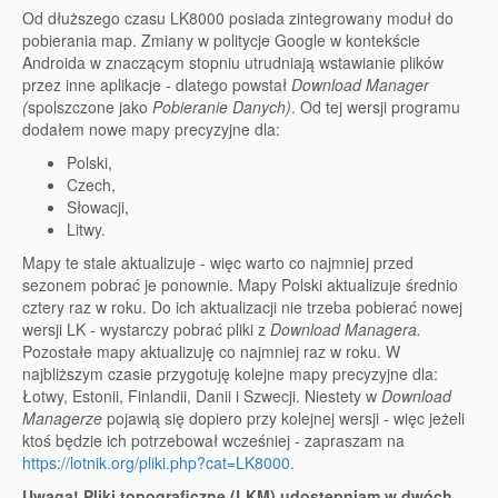
Od dłuższego czasu LK8000 posiada zintegrowany moduł do
pobierania map. Zmiany w politycje Google w kontekście
Androida w znaczącym stopniu utrudniają wstawianie plików
przez inne aplikacje - dlatego powstał
Download Manager
(
spolszczone jako
Pobieranie Danych)
. Od tej wersji programu
dodałem nowe mapy precyzyjne dla:
Polski,
Czech,
Słowacji,
Litwy.
Mapy te stale aktualizuje - więc warto co najmniej przed
sezonem pobrać je ponownie. Mapy Polski aktualizuje średnio
cztery raz w roku. Do ich aktualizacji nie trzeba pobierać nowej
wersji LK - wystarczy pobrać pliki z
Download Managera
.
Pozostałe mapy aktualizuję co najmniej raz w roku. W
najbliższym czasie przygotuję kolejne mapy precyzyjne dla:
Łotwy, Estonii, Finlandii, Danii i Szwecji. Niestety w
Download
Managerze
pojawią się dopiero przy kolejnej wersji - więc jeżeli
ktoś będzie ich potrzebował wcześniej - zapraszam na
https://lotnik.org/pliki.php?cat=LK8000.
Uwaga! Pliki topograficzne (LKM) udostępniam w dwóch