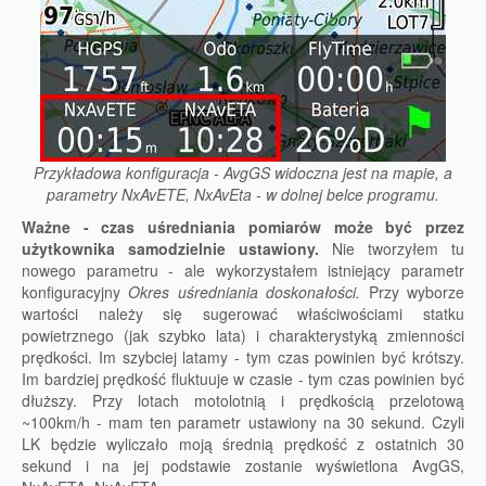
Przykładowa konfiguracja - AvgGS widoczna jest na mapie, a
parametry NxAvETE, NxAvEta - w dolnej belce programu.
Ważne - czas uśredniania pomiarów może być przez
użytkownika samodzielnie ustawiony.
Nie tworzyłem tu
nowego parametru - ale wykorzystałem istniejący parametr
konfiguracyjny
Okres uśredniania doskonałości.
Przy wyborze
wartości należy się sugerować właściwościami statku
powietrznego (jak szybko lata) i charakterystyką zmienności
prędkości. Im szybciej latamy - tym czas powinien być krótszy.
Im bardziej prędkość fluktuuje w czasie - tym czas powinien być
dłuższy. Przy lotach motolotnią i prędkością przelotową
~100km/h - mam ten parametr ustawiony na 30 sekund. Czyli
LK będzie wyliczało moją średnią prędkość z ostatnich 30
sekund i na jej podstawie zostanie wyświetlona AvgGS,