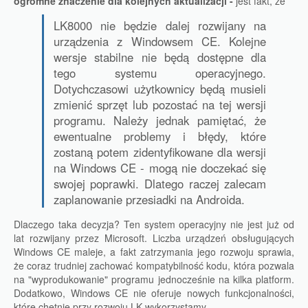
ogromne znaczenie dla kolejnych aktualizacji -
jest fakt, że
LK8000 nie będzie dalej rozwijany na
urządzenia z Windowsem CE. Kolejne
wersje stabilne nie będą dostępne dla
tego systemu operacyjnego.
Dotychczasowi użytkownicy będą musieli
zmienić sprzęt lub pozostać na tej wersji
programu. Należy jednak pamiętać, że
ewentualne problemy i błędy, które
zostaną potem zidentyfikowane dla wersji
na Windows CE - mogą nie doczekać się
swojej poprawki. Dlatego raczej zalecam
zaplanowanie przesiadki na Androida.
Dlaczego taka decyzja? Ten system operacyjny nie jest już od
lat rozwijany przez Microsoft. Liczba urządzeń obsługujących
Windows CE maleje, a fakt zatrzymania jego rozwoju sprawia,
że coraz trudniej zachować kompatybilność kodu, która pozwala
na "wyprodukowanie" programu jednocześnie na kilka platform.
Dodatkowo, Windows CE nie oferuje nowych funkcjonalności,
które chętnie przy rozwoju LK wykorzystamy.