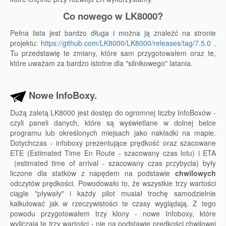
Co nowego w LK8000?
Pełna lista jest bardzo długa i można ją znaleźć na stronie
projektu:
https://github.com/LK8000/LK8000/releases/tag/7.5.0
.
Tu przedstawię te zmiany, które sam przygotowałem oraz te,
które uważam za bardzo istotne dla "silnikowego" latania.
Nowe InfoBoxy.
Dużą zaletą LK8000 jest dostęp do ogromnej liczby InfoBoxów -
czyli paneli danych, które są wyświetlane w dolnej belce
programu lub określonych miejsach jako nakładki na mapie.
Dotychczas - infoboxy prezentujące prędkość oraz szacowane
ETE (Estimated Time En Route - szacowany czas lotu) i ETA
(estimated time of arrival - szacowany czas przybycia) były
liczone dla statków z napędem na podstawie
chwilowych
odczytów prędkości. Powodowało to, że wszystkie trzy wartości
ciągle "pływały" i każdy pilot musiał trochę samodzielnie
kalkulować jak w rzeczywistości te czasy wyglądają. Z tego
powodu przygotowałem trzy klony - nowe Infoboxy, które
wyliczają te trzy wartości - nie na podstawie prędkości chwilowej