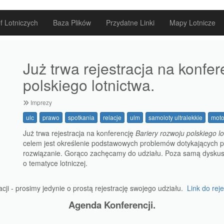
f Lotniczych
Baza Plików
Przydatne Linki
Mapy Lotnicze
Już trwa rejestracja na konfer
polskiego lotnictwa.
Imprezy
ulc
prawo
spotkania
relacje
ulm
samoloty ultralekkie
moto
Już trwa rejestracja na konferencję
Bariery rozwoju polskiego lo
celem jest określenie podstawowych problemów dotykających po
rozwiązanie. Gorąco zachęcamy do udziału. Poza samą dyskusj
o tematyce lotniczej.
acji - prosimy jedynie o prostą rejestrację swojego udziału.
Link do reje
Agenda Konferencji.