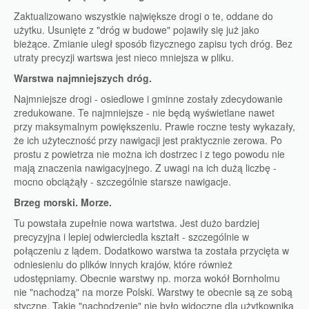
Zaktualizowano wszystkie największe drogi o te, oddane do
użytku. Usunięte z "dróg w budowe" pojawiły się już jako
bieżące. Zmianie uległ sposób fizycznego zapisu tych dróg. Bez
utraty precyzji wartswa jest nieco mniejsza w pliku.
Warstwa najmniejszych dróg.
Najmniejsze drogi - osiedlowe i gminne zostały zdecydowanie
zredukowane. Te najmniejsze - nie będą wyświetlane nawet
przy maksymalnym powiększeniu. Prawie roczne testy wykazały,
że ich użyteczność przy nawigacji jest praktycznie zerowa. Po
prostu z powietrza nie można ich dostrzec i z tego powodu nie
mają znaczenia nawigacyjnego. Z uwagi na ich dużą liczbę -
mocno obciążąły - szczególnie starsze nawigacje.
Brzeg morski. Morze.
Tu powstała zupełnie nowa wartstwa. Jest dużo bardziej
precyzyjna i lepiej odwierciedla kształt - szczególnie w
połączeniu z lądem. Dodatkowo warstwa ta została przycięta w
odniesieniu do plików innych krajów, które również
udostępniamy. Obecnie warstwy np. morza wokół Bornholmu
nie "nachodzą" na morze Polski. Warstwy te obecnie są ze sobą
styczne. Takie "nachodzenie" nie było widoczne dla użytkownika