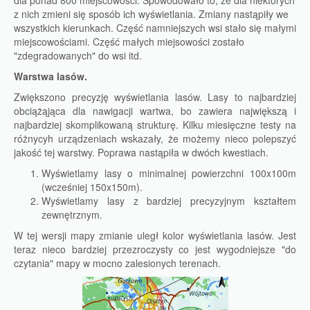
dla ponad 800 miejscowości. Spowodowało to, że dla niektórych
z nich zmieni się sposób ich wyświetlania. Zmiany nastąpiły we
wszystkich kierunkach. Część namniejszych wsi stało się małymi
miejscowościami. Część małych miejsowości zostało
"zdegradowanych" do wsi itd.
Warstwa lasów.
Zwiększono precyzję wyświetlania lasów. Lasy to najbardziej
obciążąjąca dla nawigacji wartwa, bo zawiera największą i
najbardziej skomplikowaną strukturę. Kilku miesięczne testy na
różnycyh urządzeniach wskazały, że możemy nieco polepszyć
jakość tej warstwy. Poprawa nastąpiła w dwóch kwestiach.
Wyświetlamy lasy o minimalnej powierzchni 100x100m
(wcześniej 150x150m).
Wyświetlamy lasy z bardziej precyzyjnym kształtem
zewnętrznym.
W tej wersji mapy zmianie uległ kolor wyświetlania lasów. Jest
teraz nieco bardziej przezroczysty co jest wygodniejsze "do
czytania" mapy w mocno zalesionych terenach.