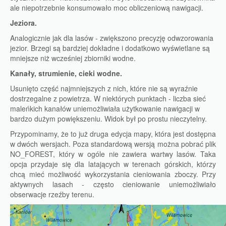
ale niepotrzebnie konsumowało moc obliczeniową nawigacji.
Jeziora.
Analogicznie jak dla lasów - zwiększono precyzję odwzorowania
jezior. Brzegi są bardziej dokładne i dodatkowo wyświetlane są
mniejsze niż wcześniej zbiorniki wodne.
Kanały, strumienie, cieki wodne.
Usunięto część najmniejszych z nich, które nie są wyraźnie
dostrzegalne z powietrza. W niektórych punktach - liczba sieć
maleńkich kanałów uniemożliwiała użytkowanie nawigacji w
bardzo dużym powiększeniu. Widok był po prostu nieczytelny.
Przypominamy, że to już druga edycja mapy, która jest dostępna
w dwóch wersjach. Poza standardową wersją można pobrać plik
NO_FOREST, który w ogóle nie zawiera wartwy lasów. Taka
opcja przydaje się dla latających w terenach górskich, którzy
chcą mieć możliwość wykorzystania cieniowania zboczy. Przy
aktywnych lasach - często cieniowanie uniemożliwiało
obserwacje rzeźby terenu.