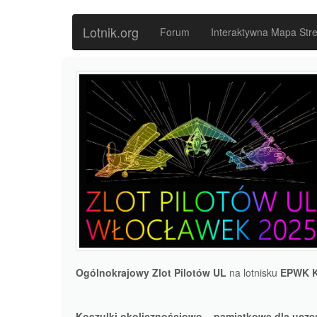
Lotnik.org
Forum
Interaktywna Mapa Stre
Ogólnokrajowy Zlot Pilotów UL
na lotnisku
EPWK K
Koszulki okolicznościowo – pamiątkowe dla uczes