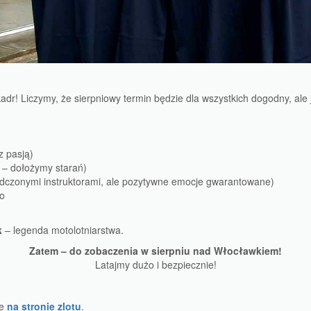
kadr! Liczymy, że sierpniowy termin będzie dla wszystkich dogodny, ale 
z pasją)
 – dołożymy starań)
iadczonymi instruktorami, ale pozytywne emocje gwarantowane)
o
k
– legenda motolotniarstwa.
Zatem – do zobaczenia w sierpniu nad Włocławkiem!
Latajmy dużo i bezpiecznie!
we
na stronie zlotu
.