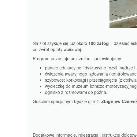
Na zlot szykuje się już około
100 załóg
– dziesięć es
po zwrot opłaty wpisowej.
Program pozostaje bez zmian - przewidujemy:
panele edukacyjne i dyskusyjne (czyli mądrze i 
ćwiczenia awaryjnego lądowania (kontrolowane
szybowce: korkociągi i przeciągnięcia (z dośw
wycieczkę do muzeum lotniczo-motoryzacyjneg
ognisko z rozmowami do późna.
Gościem specjalnym będzie dr inż.
Zbigniew Czerwi
Dodatkowe informacje, rejestracja i instrukcje doloto