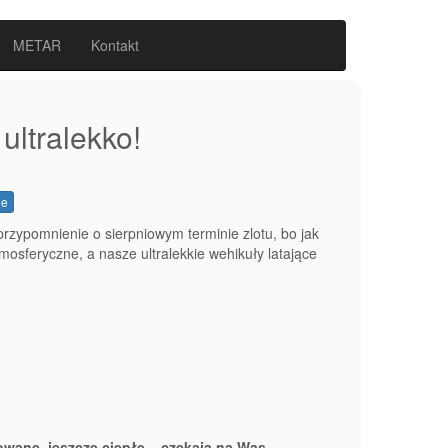
METAR
Kontakt
 ultralekko!
ie
rzypomnienie o sierpniowym terminie zlotu, bo jak
sferyczne, a nasze ultralekkie wehikuły latające
wane, jeszcze ciepłe – czekają na Was.