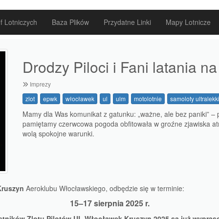
f Lotniczych
Baza Plików
Przydatne Linki
Mapy Lotnicze
Drodzy Piloci i Fani latania na
Imprezy
zlot
epwk
włocławek
ul
ulm
motolotnie
samoloty ultralekk
Mamy dla Was komunikat z gatunku: „ważne, ale bez paniki” – p
pamiętamy czerwcowa pogoda obfitowała w groźne zjawiska atmo
wolą spokojne warunki.
ruszyn
Aeroklubu Włocławskiego, odbędzie się w terminie:
15–17 sierpnia 2025 r.
tników Zlotu Pilotów UL Włocławek Kruszyn 2025 są już wypraso