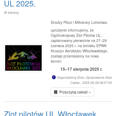
UL 2025.
Imprezy
Drodzy Piloci i Miłośnicy Lotnictwa,
uprzejmie informujemy, że
Ogólnokrajowy Zlot Pilotów UL,
zaplanowany pierwotnie na 27–29
czerwca 2025 r. na lotnisku EPWK
Kruszyn Aeroklubu Włocławskiego,
zostaje przeniesiony na nowy
termin:
15–17 sierpnia 2025 r.
Organizatorzy Zlotu, Opracowanie Artur
Caban., 2025-06-26 06:07:00
Przeczytaj całość »
Zlot pilotów UL Włocławek