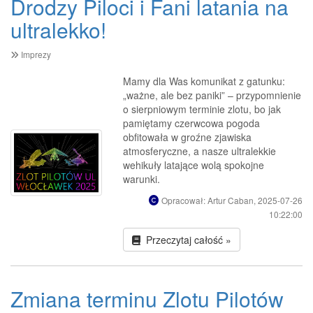
Drodzy Piloci i Fani latania na
ultralekko!
Imprezy
Mamy dla Was komunikat z gatunku:
„ważne, ale bez paniki” – przypomnienie
o sierpniowym terminie zlotu, bo jak
pamiętamy czerwcowa pogoda
obfitowała w groźne zjawiska
atmosferyczne, a nasze ultralekkie
wehikuły latające wolą spokojne
warunki.
Opracował: Artur Caban, 2025-07-26
10:22:00
Przeczytaj całość »
Zmiana terminu Zlotu Pilotów