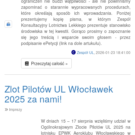
ograniczeń nie budzi wątpliwości - ale nie powinniśmy
zapominać o starannie wypracowanych procedurach,
które określają sposób ich wprowadzania. Poniżej
prezentujemy kopię pisma, w którym Zespół
Konsultacyjny Lotnictwa Lekkiego prezentuje stanowisko
środowiska w tej kwestii. Gorąco prosimy o zapoznanie
się jego treścią i wsparcie swoim głosem - przez
podpisanie ePetycji (link na dole artukułu).
Zespół UL
, 2026-01-23 18:41:00
Przeczytaj całość »
Zlot Pilotów UL Włocławek
2025 za nami!
Imprezy
W dniach 15 – 17 sierpnia wzięliśmy udział w
Ogólnokrajowym Zlocie Pilotów UL 2025 na
lotnisku EPWK Aeroklubu Włocławskiego w