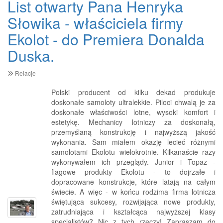
List otwarty Pana Henryka
Słowika - właściciela firmy
Ekolot - do Premiera Donalda
Duska.
Relacje
Polski producent od kilku dekad produkuje
doskonałe samoloty ultralekkie. Piloci chwalą je za
doskonałe właściwości lotne, wysoki komfort i
estetykę. Mechanicy lotniczy za doskonałą,
przemyślaną konstrukcję i najwyższą jakość
wykonania. Sam miałem okazję lecieć różnymi
samolotami Ekolotu wielokrotnie. Kilkanaście razy
wykonywałem ich przeglądy. Junior i Topaz -
flagowe produkty Ekolotu - to dojrzałe i
dopracowane konstrukcje, które latają na całym
świecie. A więc - w końcu rodzima firma lotnicza
świętująca sukcesy, rozwijająca nowe produkty,
zatrudniająca i kształcąca najwyższej klasy
specjalistów? Nic z tych rzeczy! Zapraszam do