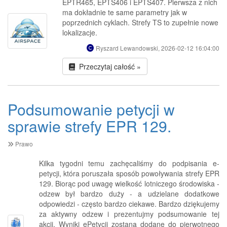
EPTR465, EPTS406 i EPTS407. Pierwsza z nich
ma dokładnie te same parametry jak w
poprzednich cyklach. Strefy TS to zupełnie nowe
lokalizacje.
Ryszard Lewandowski, 2026-02-12 16:04:00
Przeczytaj całość »
Podsumowanie petycji w
sprawie strefy EPR 129.
Prawo
Kilka tygodni temu zachęcaliśmy do podpisania e-
petycji, która poruszała sposób powoływania strefy EPR
129. Biorąc pod uwagę wielkość lotniczego środowiska -
odzew był bardzo duży - a udzielane dodatkowe
odpowiedzi - często bardzo ciekawe. Bardzo dziękujemy
za aktywny odzew i prezentujmy podsumowanie tej
akcji. Wyniki ePetycji zostaną dodane do pierwotnego