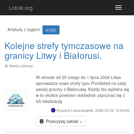
Lotnik.org
Toggle n
Artykuły z tagiem:
ul (20)
Kolejne strefy tymczasowe na
granicy Litwy i Białorusi.
Strefy Lotnicze
W okresie od 25 lutego do 1 lipca 2026 Litwa
wprowadza nowe strefy typu
Prohibited
na całej
swojej granicy z Białorusią. Każdy kto wybiera się
w te okolice powinien dokładnie zapoznać się z
ich lokalizacją.
Ryszard Lewandowski, 2026-03-02 16:04:00
Przeczytaj całość »