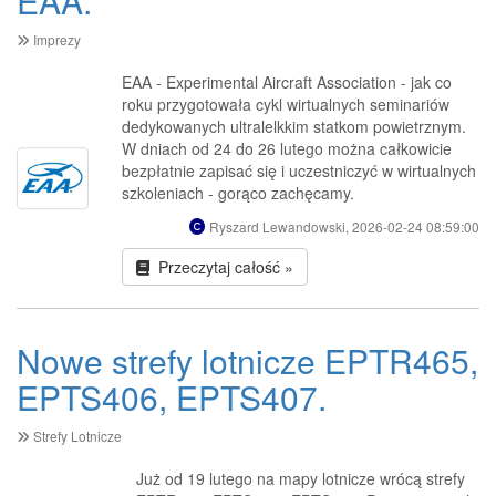
EAA.
Imprezy
EAA - Experimental Aircraft Association - jak co
roku przygotowała cykl wirtualnych seminariów
dedykowanych ultralelkkim statkom powietrznym.
W dniach od 24 do 26 lutego można całkowicie
bezpłatnie zapisać się i uczestniczyć w wirtualnych
szkoleniach - gorąco zachęcamy.
Ryszard Lewandowski, 2026-02-24 08:59:00
Przeczytaj całość »
Nowe strefy lotnicze EPTR465,
EPTS406, EPTS407.
Strefy Lotnicze
Już od 19 lutego na mapy lotnicze wrócą strefy