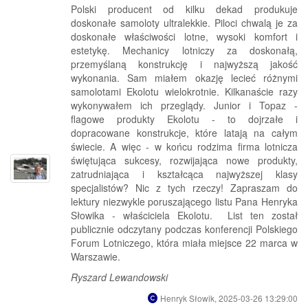
Polski producent od kilku dekad produkuje
doskonałe samoloty ultralekkie. Piloci chwalą je za
doskonałe właściwości lotne, wysoki komfort i
estetykę. Mechanicy lotniczy za doskonałą,
przemyślaną konstrukcję i najwyższą jakość
wykonania. Sam miałem okazję lecieć różnymi
samolotami Ekolotu wielokrotnie. Kilkanaście razy
wykonywałem ich przeglądy. Junior i Topaz -
flagowe produkty Ekolotu - to dojrzałe i
dopracowane konstrukcje, które latają na całym
świecie. A więc - w końcu rodzima firma lotnicza
świętująca sukcesy, rozwijająca nowe produkty,
zatrudniająca i kształcąca najwyższej klasy
specjalistów? Nic z tych rzeczy! Zapraszam do
lektury niezwykle poruszającego listu Pana Henryka
Słowika - właściciela Ekolotu. List ten został
publicznie odczytany podczas konferencji Polskiego
Forum Lotniczego, która miała miejsce 22 marca w
Warszawie.
Ryszard Lewandowski
Henryk Słowik, 2025-03-26 13:29:00