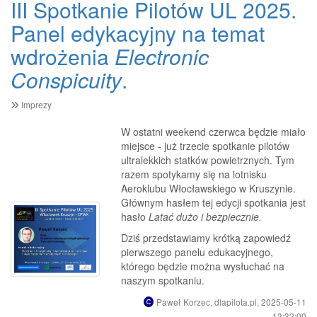
III Spotkanie Pilotów UL 2025.
Panel edykacyjny na temat
wdrożenia
Electronic
Conspicuity
.
Imprezy
W ostatni weekend czerwca będzie miało
miejsce - już trzecie spotkanie pilotów
ultralekkich statków powietrznych. Tym
razem spotykamy się na lotnisku
Aeroklubu Włocławskiego w Kruszynie.
Głównym hasłem tej edycji spotkania jest
hasło
Latać dużo i bezpiecznie.
Dziś przedstawiamy krótką zapowiedź
pierwszego panelu edukacyjnego,
którego będzie można wysłuchać na
naszym spotkaniu.
Paweł Korzec, dlapilota.pl, 2025-05-11
13:32:00