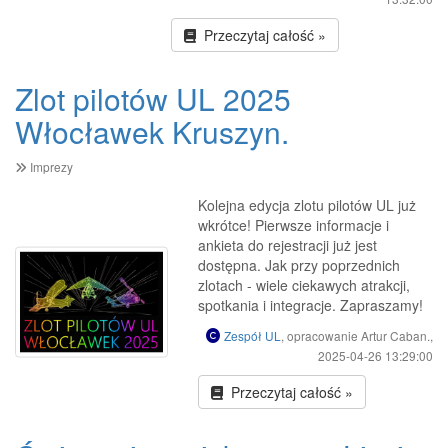
Przeczytaj całość »
Zlot pilotów UL 2025
Włocławek Kruszyn.
Imprezy
Kolejna edycja zlotu pilotów UL już
wkrótce! Pierwsze informacje i
ankieta do rejestracji już jest
dostępna. Jak przy poprzednich
zlotach - wiele ciekawych atrakcji,
spotkania i integracje. Zapraszamy!
Zespół UL
, opracowanie Artur Caban.,
2025-04-26 13:29:00
Przeczytaj całość »